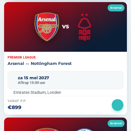
Arsenal
VS
PREMIER LEAGUE
Arsenal
Nottingham Forest
vs
za 15 mei 2027
Aftrap 15:00 uur
Emirates Stadium, Londen
VANAF P.P.
€899
Arsenal