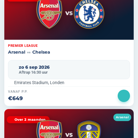
VS
PREMIER LEAGUE
Arsenal
Chelsea
vs
zo 6 sep 2026
Aftrap 16:30 uur
Emirates Stadium, Londen
VANAF P.P.
€649
Arsenal
Over 2 maanden
VS