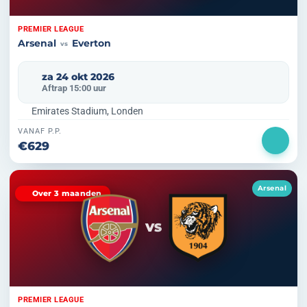
PREMIER LEAGUE
Arsenal
Everton
vs
za 24 okt 2026
Aftrap 15:00 uur
Emirates Stadium, Londen
VANAF P.P.
€629
Arsenal
Over 3 maanden
VS
PREMIER LEAGUE