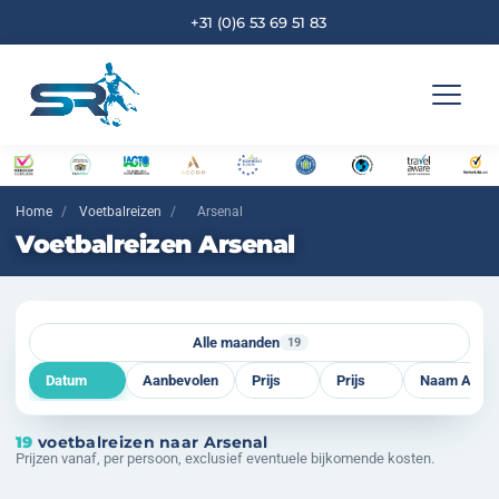
+31 (0)6 53 69 51 83
Home
/
Voetbalreizen
/
Arsenal
Voetbalreizen Arsenal
Alle maanden
19
Datum
Aanbevolen
Prijs
Prijs
Naam A-Z
19
voetbalrei
zen
naar Arsenal
Prijzen vanaf, per persoon, exclusief eventuele bijkomende kosten.