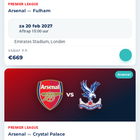
PREMIER LEAGUE
Arsenal
Fulham
vs
za 20 feb 2027
Aftrap 15:00 uur
Emirates Stadium, Londen
VANAF P.P.
€669
Arsenal
VS
PREMIER LEAGUE
Arsenal
Crystal Palace
vs