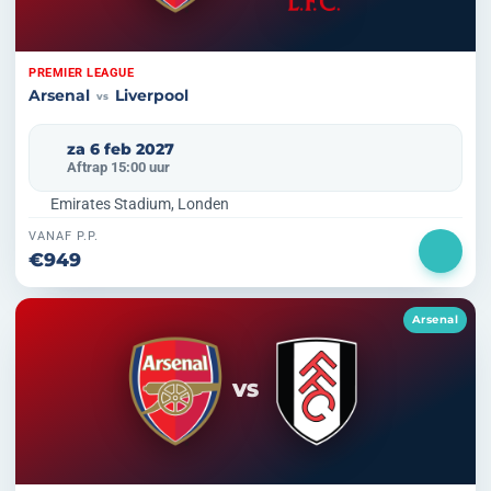
PREMIER LEAGUE
Arsenal
Liverpool
vs
za 6 feb 2027
Aftrap 15:00 uur
Emirates Stadium, Londen
VANAF P.P.
€949
Arsenal
VS