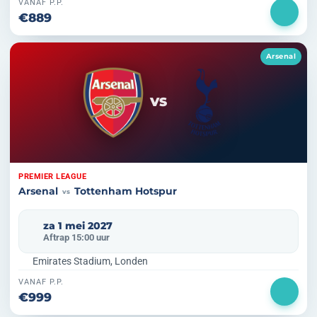
VANAF P.P.
€889
Arsenal
VS
PREMIER LEAGUE
Arsenal
Tottenham Hotspur
vs
za 1 mei 2027
Aftrap 15:00 uur
Emirates Stadium, Londen
VANAF P.P.
€999