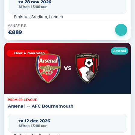
za 28 nov 2026
Aftrap 15:00 uur
Emirates Stadium, Londen
VANAF P.P.
€889
Arsenal
Over 4 maanden
VS
PREMIER LEAGUE
Arsenal
AFC Bournemouth
vs
za 12 dec 2026
Aftrap 15:00 uur