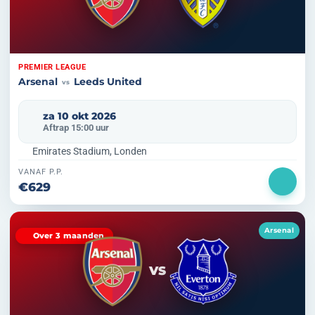
PREMIER LEAGUE
Arsenal
Leeds United
vs
za 10 okt 2026
Aftrap 15:00 uur
Emirates Stadium, Londen
VANAF P.P.
€629
Arsenal
Over 3 maanden
VS