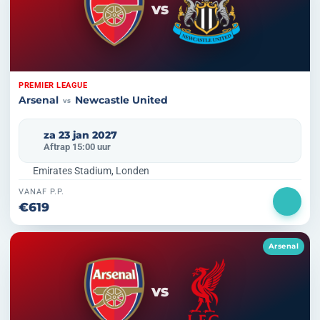
VS
PREMIER LEAGUE
Arsenal
Newcastle United
vs
za 23 jan 2027
Aftrap 15:00 uur
Emirates Stadium, Londen
VANAF P.P.
€619
Arsenal
VS