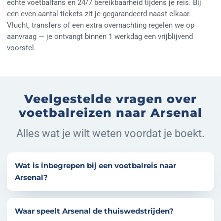
echte voetbalfans en 24/7 bereikbaarheid tijdens je reis. Bij
een even aantal tickets zit je gegarandeerd naast elkaar.
Vlucht, transfers of een extra overnachting regelen we op
aanvraag — je ontvangt binnen 1 werkdag een vrijblijvend
voorstel.
Veelgestelde vragen over
voetbalreizen naar Arsenal
Alles wat je wilt weten voordat je boekt.
Wat is inbegrepen bij een voetbalreis naar
Arsenal?
Onze voetbalreizen naar Arsenal zijn compleet verzorgd:
officiële wedstrijdtickets met wedstrijdgarantie én een
Waar speelt Arsenal de thuiswedstrijden?
hotel (2, 3 of 4 sterren) op een goede locatie, plus