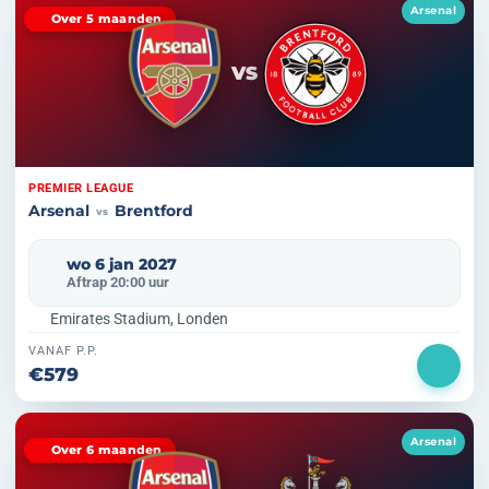
Arsenal
Over 5 maanden
VS
PREMIER LEAGUE
Arsenal
Brentford
vs
wo 6 jan 2027
Aftrap 20:00 uur
Emirates Stadium, Londen
VANAF P.P.
€579
Arsenal
Over 6 maanden