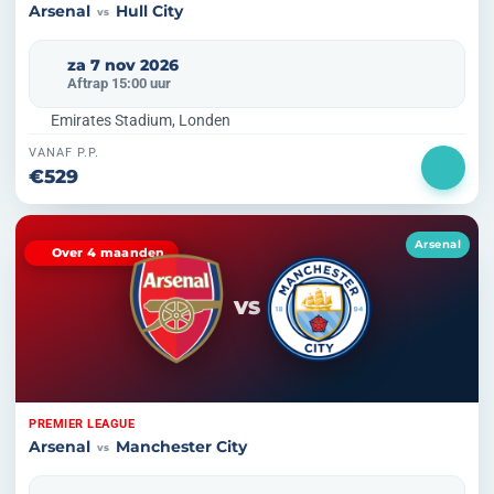
Arsenal
Hull City
vs
za 7 nov 2026
Aftrap 15:00 uur
Emirates Stadium, Londen
VANAF P.P.
€529
Arsenal
Over 4 maanden
VS
PREMIER LEAGUE
Arsenal
Manchester City
vs