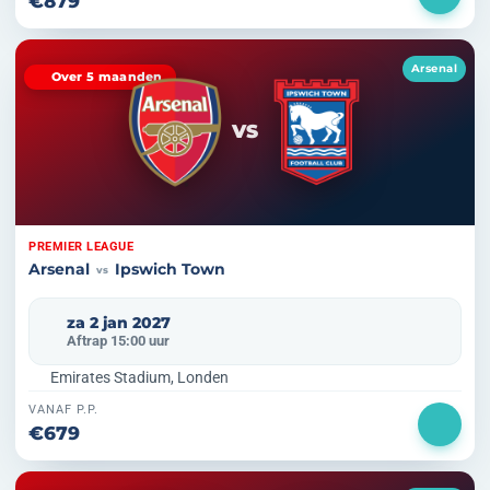
€879
Arsenal
Over 5 maanden
VS
PREMIER LEAGUE
Arsenal
Ipswich Town
vs
za 2 jan 2027
Aftrap 15:00 uur
Emirates Stadium, Londen
VANAF P.P.
€679